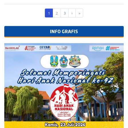
1
2
3
›
»
INFO GRAFIS