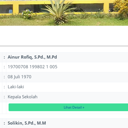
:
Ainur Rofiq, S.Pd., M.Pd
:
19700708 199802 1 005
:
08 Juli 1970
:
Laki-laki
:
Kepala Sekolah
Lihat Detail »
:
Solikin, S.Pd., M.M