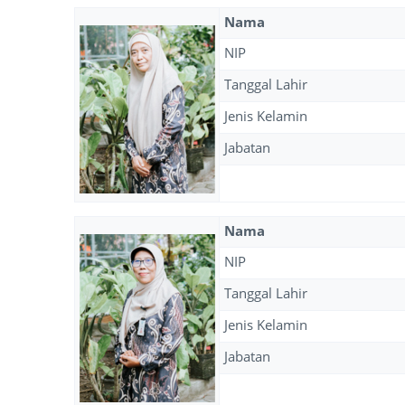
Nama
NIP
Tanggal Lahir
Jenis Kelamin
Jabatan
Nama
NIP
Tanggal Lahir
Jenis Kelamin
Jabatan