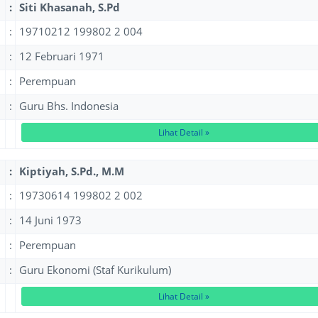
:
Siti Khasanah, S.Pd
:
19710212 199802 2 004
:
12 Februari 1971
:
Perempuan
:
Guru Bhs. Indonesia
Lihat Detail »
:
Kiptiyah, S.Pd., M.M
:
19730614 199802 2 002
:
14 Juni 1973
:
Perempuan
:
Guru Ekonomi (Staf Kurikulum)
Lihat Detail »