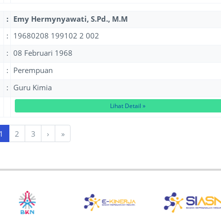
:
Emy Hermynyawati, S.Pd., M.M
:
19680208 199102 2 002
:
08 Februari 1968
:
Perempuan
:
Guru Kimia
Lihat Detail »
1
2
3
›
»