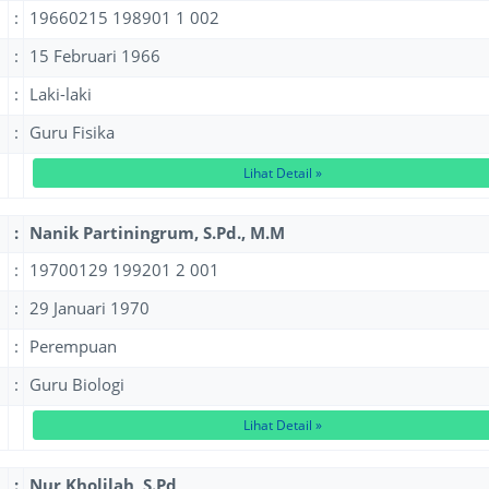
:
19660215 198901 1 002
:
15 Februari 1966
:
Laki-laki
:
Guru Fisika
Lihat Detail »
:
Nanik Partiningrum, S.Pd., M.M
:
19700129 199201 2 001
:
29 Januari 1970
:
Perempuan
:
Guru Biologi
Lihat Detail »
:
Nur Kholilah, S.Pd