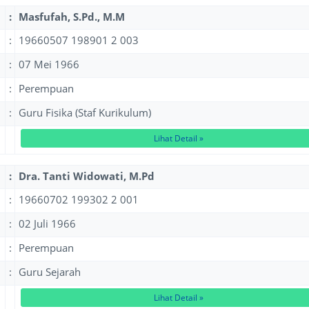
:
Masfufah, S.Pd., M.M
:
19660507 198901 2 003
:
07 Mei 1966
:
Perempuan
:
Guru Fisika (Staf Kurikulum)
Lihat Detail »
:
Dra. Tanti Widowati, M.Pd
:
19660702 199302 2 001
:
02 Juli 1966
:
Perempuan
:
Guru Sejarah
Lihat Detail »