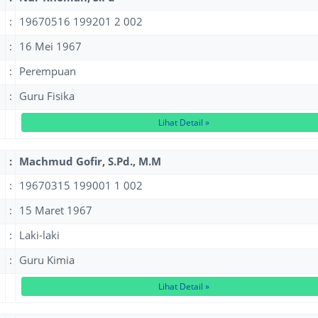
:
19670516 199201 2 002
:
16 Mei 1967
:
Perempuan
:
Guru Fisika
Lihat Detail »
:
Machmud Gofir, S.Pd., M.M
:
19670315 199001 1 002
:
15 Maret 1967
:
Laki-laki
:
Guru Kimia
Lihat Detail »