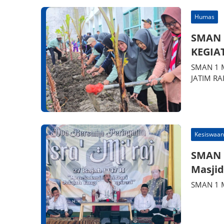
Humas
SMAN 
KEGIA
SMAN 1 M
JATIM RA
Kesiswaan
SMAN 1
Masjid
SMAN 1 Ma