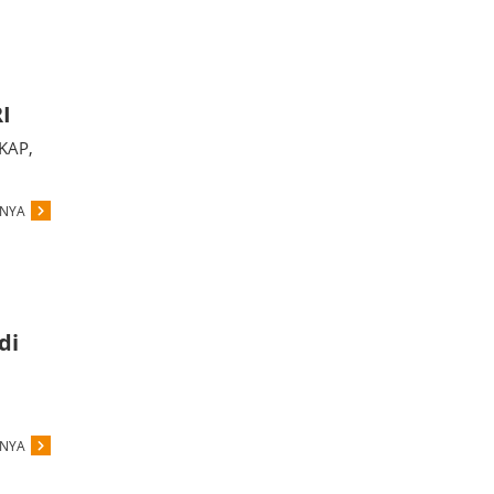
I
KAP,
PNYA
di
PNYA