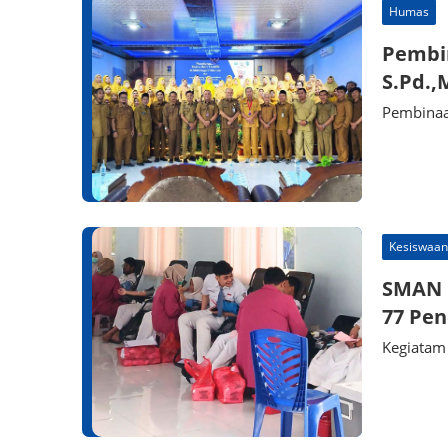
Humas
Pembi
S.Pd.,
Pembinaa
Kesiswaan
SMAN 1
77 Pen
Kegiatam