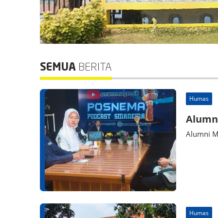
SEMUA
BERITA
Humas
Alumni
Alumni M
Humas