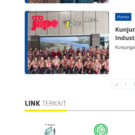
Humas
Kunju
Industr
Kunjungan
«
‹
LINK
TERKAIT