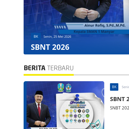
BK
Senin, 25 Mei 2026
SBNT 2026
BERITA
TERBARU
BK
Seni
SBNT 
SNBT 20