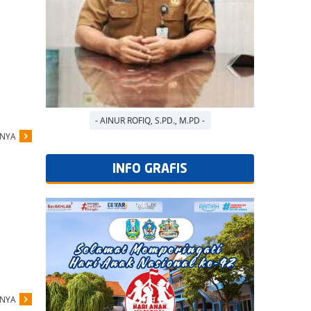
- AINUR ROFIQ, S.PD., M.PD -
PNYA
INFO GRAFIS
PNYA