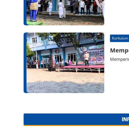
Kurikulum
Memper
Mempering
IN