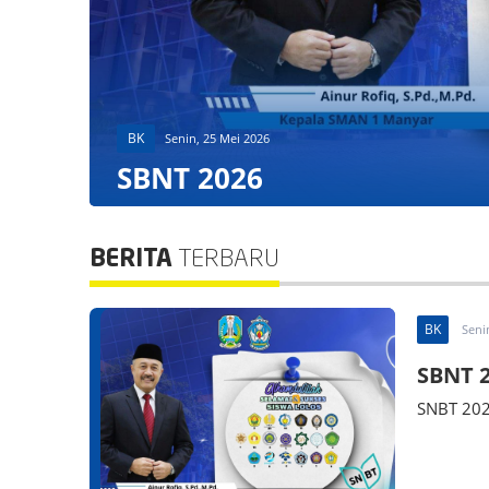
BK
Senin, 25 Mei 2026
SBNT 2026
BERITA
TERBARU
BK
Seni
SBNT 
SNBT 20