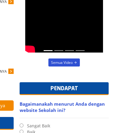
PNYA
Semua Video
PENDAPAT
PNYA
Bagaimanakah menurut Anda dengan
website Sekolah ini?
Sangat Baik
nya
Baik
Cukup Baik
Belum Tahu