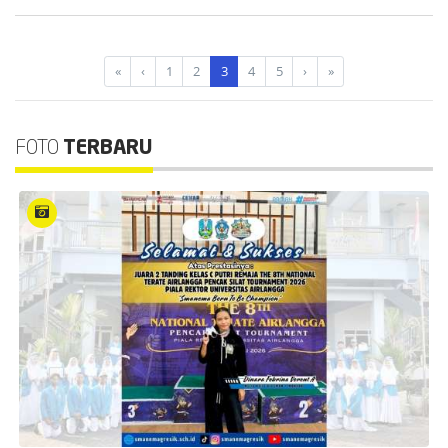
«
‹
1
2
3
4
5
›
»
FOTO
TERBARU