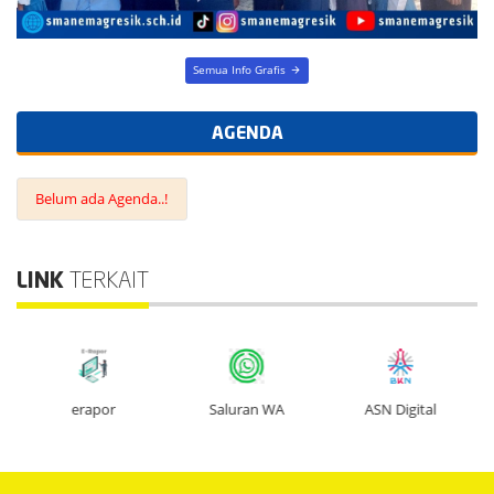
AGENDA
Belum ada Agenda..!
LINK
TERKAIT
erapor
Saluran WA
ASN Digital
SMAN 1 MANYAR
Jl. Kayu Raya Perum Pongangan Indah Manyar. Kabupaten Gresik, Provinsi:
Jawa Timur
E-mail : sman1manyargresik@yahoo.com