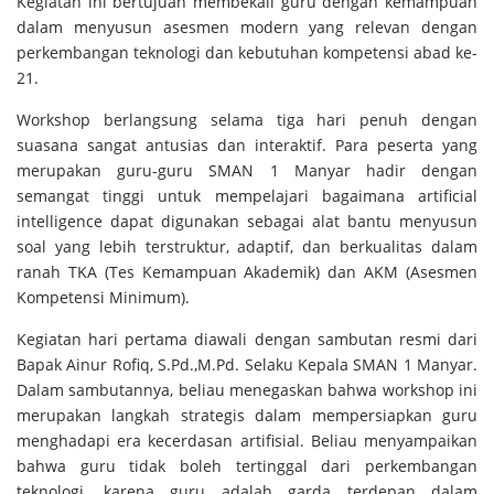
Kegiatan ini bertujuan membekali guru dengan kemampuan
dalam menyusun asesmen modern yang relevan dengan
perkembangan teknologi dan kebutuhan kompetensi abad ke-
21.
Workshop berlangsung selama tiga hari penuh dengan
suasana
sangat antusias dan interaktif
. Para peserta yang
merupakan guru-guru SMAN 1 Manyar hadir dengan
semangat tinggi untuk mempelajari bagaimana artificial
intelligence dapat digunakan sebagai alat bantu menyusun
soal yang lebih terstruktur, adaptif, dan berkualitas dalam
ranah TKA (Tes Kemampuan Akademik) dan AKM (Asesmen
Kompetensi Minimum).
Kegiatan hari pertama diawali dengan sambutan resmi dari
Bapak Ainur Rofiq, S.Pd.,M.Pd. Selaku Kepala SMAN 1 Manyar.
Dalam sambutannya, beliau menegaskan bahwa workshop ini
merupakan langkah strategis dalam mempersiapkan guru
menghadapi era kecerdasan artifisial. Beliau menyampaikan
bahwa guru tidak boleh tertinggal dari perkembangan
teknologi, karena guru adalah garda terdepan dalam