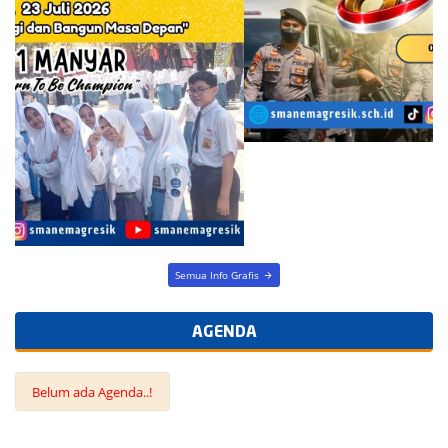
Semua Info Grafis
AGENDA
Belum ada Agenda..!
LINK
TERKAIT