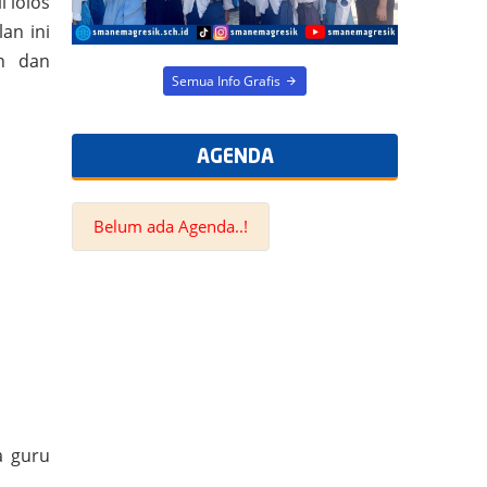
 lolos
an ini
en dan
AGENDA
Belum ada Agenda..!
a guru