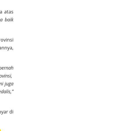
a atas
a baik
ovinsi
annya,
pernah
ovinsi,
mi juga
alis,”
yar di