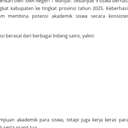
hkan oleh SMA Negeri 1 Manyar. Sebanyak 9 siswa berhasil
ngkat kabupaten ke tingkat provinsi tahun 2025. Keberhasil
am membina potensi akademik siswa secara konsist
si berasal dari berbagai bidang sains, yakni:
puan akademik para siswa, tetapi juga kerja keras par
 serta orang tua.