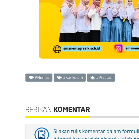
#Humas
#Kurikulum
#Prestasi
BERIKAN
KOMENTAR
Silakan tulis komentar dalam formul
ditampilkan setelah disetujui oleh 