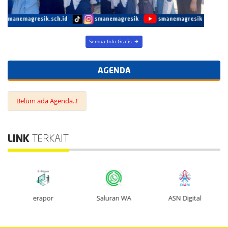
AGENDA
Belum ada Agenda..!
LINK
TERKAIT
erapor
Saluran WA
ASN Digital
SMAN 1 MANYAR
Jl. Kayu Raya Perum Pongangan Indah Manyar. Kabupaten Gresik, Provinsi:
Jawa Timur
E-mail : sman1manyargresik@yahoo.com