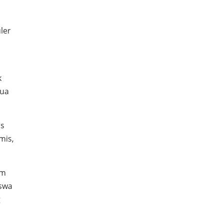
ler
k
mua
us
mis,
am
iswa
g