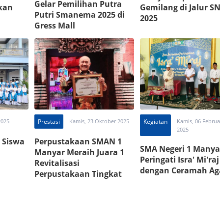
Gelar Pemilihan Putra
kan
Gemilang di Jalur S
Putri Smanema 2025 di
2025
Gress Mall
2025
Prestasi
Kamis, 23 Oktober 2025
Kegiatan
Kamis, 06 Februa
2025
 Siswa
Perpustakaan SMAN 1
SMA Negeri 1 Manya
i
Manyar Meraih Juara 1
Peringati Isra' Mi'raj
Revitalisasi
dengan Ceramah A
Perpustakaan Tingkat
Provinsi SMA Award 2025