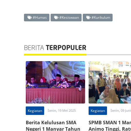
#Humas
#Kesiswaan
#Kurikulum
BERITA
TERPOPULER
Kegiatan
Senin, 19 Mei 2025
Kegiatan
Senin, 09 Jun
Berita Kelulusan SMA
SPMB SMAN 1 Man
Negeri 1 Manyar Tahun
Animo Tinggi, Ra