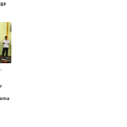
NBP
ri
r
gama