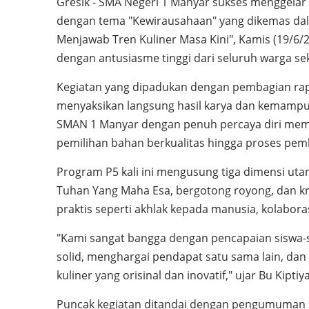
Gresik - SMA Negeri 1 Manyar sukses menggelar G
dengan tema "Kewirausahaan" yang dikemas dal
Menjawab Tren Kuliner Masa Kini", Kamis (19/6/2
dengan antusiasme tinggi dari seluruh warga se
Kegiatan yang dipadukan dengan pembagian rap
menyaksikan langsung hasil karya dan kemampu
SMAN 1 Manyar dengan penuh percaya diri mempr
pemilihan bahan berkualitas hingga proses pem
Program P5 kali ini mengusung tiga dimensi utam
Tuhan Yang Maha Esa, bergotong royong, dan kre
praktis seperti akhlak kepada manusia, kolaboras
"Kami sangat bangga dengan pencapaian siswa
solid, menghargai pendapat satu sama lain, da
kuliner yang orisinal dan inovatif," ujar Bu Kipti
Puncak kegiatan ditandai dengan pengumuman stan