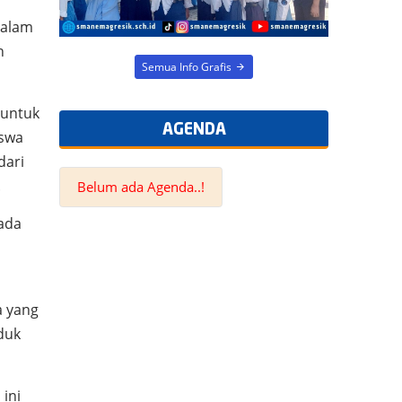
dalam
h
AGENDA
 untuk
Belum ada Agenda..!
iswa
dari
.
pada
a yang
duk
ini