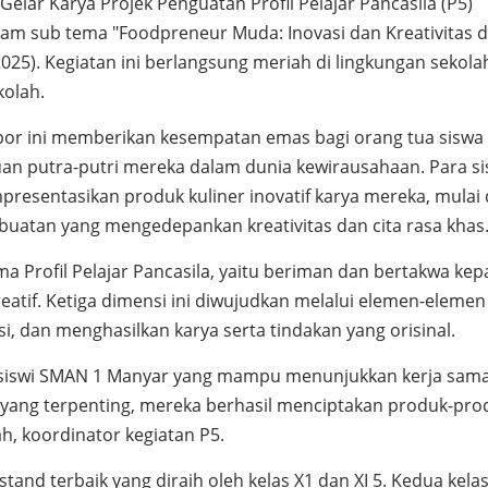
elar Karya Projek Penguatan Profil Pelajar Pancasila (P5)
am sub tema "Foodpreneur Muda: Inovasi dan Kreativitas 
025). Kegiatan ini berlangsung meriah di lingkungan sekola
kolah.
or ini memberikan kesempatan emas bagi orang tua siswa
an putra-putri mereka dalam dunia kewirausahaan. Para s
esentasikan produk kuliner inovatif karya mereka, mulai 
buatan yang mengedepankan kreativitas dan cita rasa khas
a Profil Pelajar Pancasila, yaitu beriman dan bertakwa ke
atif. Ketiga dimensi ini diwujudkan melalui elemen-elemen
i, dan menghasilkan karya serta tindakan yang orisinal.
-siswi SMAN 1 Manyar yang mampu menunjukkan kerja sam
n yang terpenting, mereka berhasil menciptakan produk-pro
yah, koordinator kegiatan P5.
d terbaik yang diraih oleh kelas X1 dan XI 5. Kedua kelas 