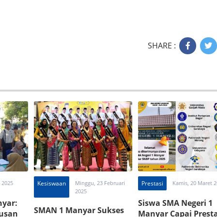
SHARE :
i 2025
Kesiswaan
Minggu, 23 Februari
Prestasi
Kamis, 20 Maret 
2025
yar:
Siswa SMA Negeri 1
SMAN 1 Manyar Sukses
tusan
Manyar Capai Presta