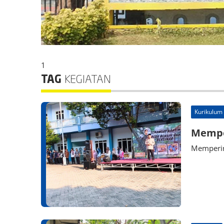
1
TAG
KEGIATAN
Kurikulum
Memper
Mempering