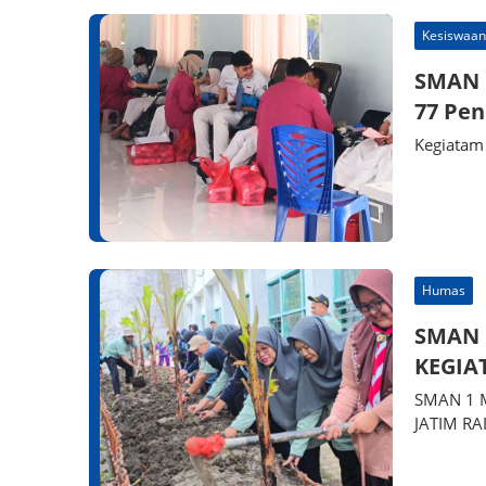
Kesiswaan
SMAN 1
77 Pen
Kegiatam
Humas
SMAN 
KEGIA
SMAN 1 M
JATIM RA