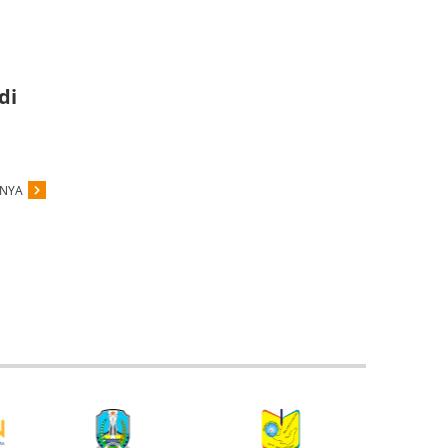
di
PNYA