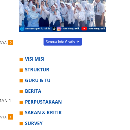
Semua Info Grafis
PNYA
VISI MISI
STRUKTUR
GURU & TU
BERITA
MAN 1
PERPUSTAKAAN
SARAN & KRITIK
PNYA
SURVEY