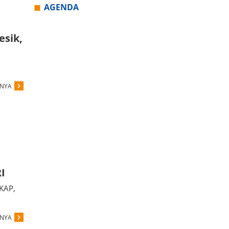
AGENDA
esik,
PNYA
I
KAP,
PNYA