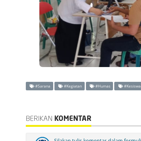
#Sarana
#Kegiatan
#Humas
#Kesiswa
BERIKAN
KOMENTAR
Silakan tulis komentar dalam formul