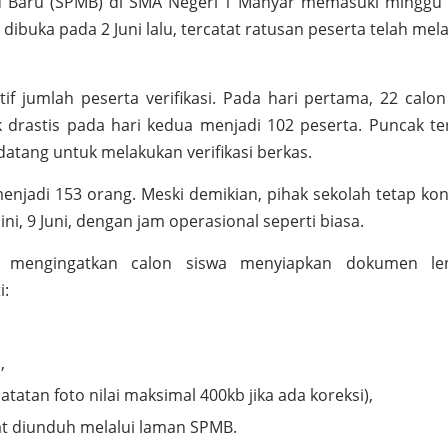
id Baru (SPMB) di SMA Negeri 1 Manyar memasuki minggu
 dibuka pada 2 Juni lalu, tercatat ratusan peserta telah me
f jumlah peserta verifikasi. Pada hari pertama, 22 calon
k drastis pada hari kedua menjadi 102 peserta. Puncak ter
datang untuk melakukan verifikasi berkas.
enjadi 153 orang. Meski demikian, pihak sekolah tetap kon
ni, 9 Juni, dengan jam operasional seperti biasa.
lah mengingatkan calon siswa menyiapkan dokumen le
i:
h,
tatan foto nilai maksimal 400kb jika ada koreksi),
at diunduh melalui laman SPMB.