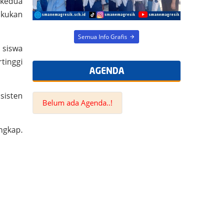
 kedua
lakukan
AGENDA
 siswa
tinggi
Belum ada Agenda..!
sisten
ngkap.