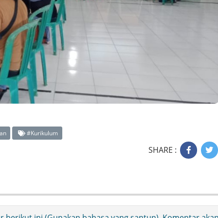
an
#Kurikulum
SHARE :
ir berikut ini (Gunakan bahasa yang santun). Komentar aka